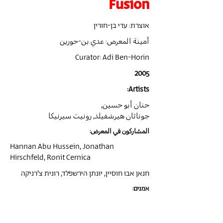
Fusion
אוצרת: עדי בן-חורין
أمينة المعرض: عدي بن-حورين
Curator: Adi Ben-Horin
2005
Artists:
حنان أبو حسين,
جوناثان هيرشفيلد, رونيت سيرنيكا
المشاركون في المعرض:
Hannan Abu Hussein, Jonathan
Hirschfeld, Ronit Cernica
חנאן אבו חוסיין, יונתן הירשפלד, רונית צ'רניקה
אמנים: