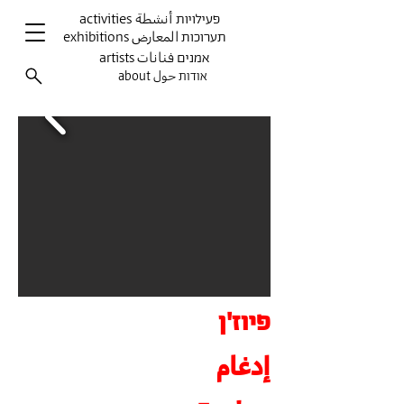
activities פעילויות أنشطة
exhibitions תערוכות المعارض
artists אמנים فنانات
about אודות حول
פיוז'ן
إدغام