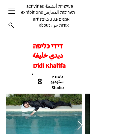
activities פעילויות أنشطة
exhibitions תערוכות المعارض
artists אמנים فنانات
about אודות حول
דידי כליפה
ديدي خليفة
Didi Khalifa
סטודיו
8
ستوديو
Studio