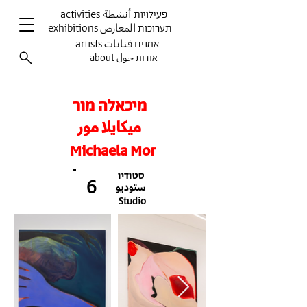
activities פעילויות أنشطة
exhibitions תערוכות المعارض
artists אמנים فنانات
about אודות حول
מיכאלה מור
ميكايلا مور
Michaela Mor
סטודיו
6
ستوديو
Studio