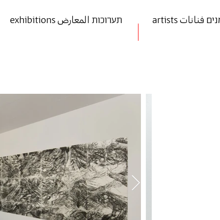
art אמנים فنانات
exhibitions תערוכות المعارض