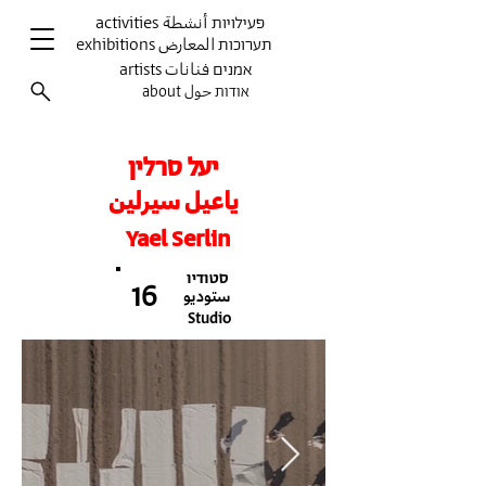
activities פעילויות أنشطة
exhibitions תערוכות المعارض
artists אמנים فنانات
about אודות حول
יעל סרלין
ياعيل سيرلين
Yael Serlin
סטודיו
16
ستوديو
Studio