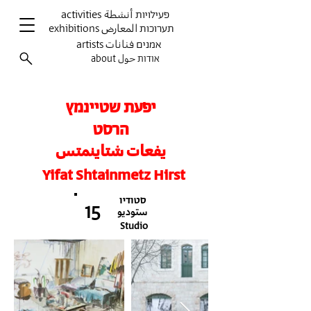
activities פעילויות أنشطة
exhibitions תערוכות المعارض
artists אמנים فنانات
about אודות حول
יפעת שטיינמץ
הרסט
يفعات شتاينمتس
Yifat Shtainmetz Hirst
סטודיו
15
ستوديو
Studio