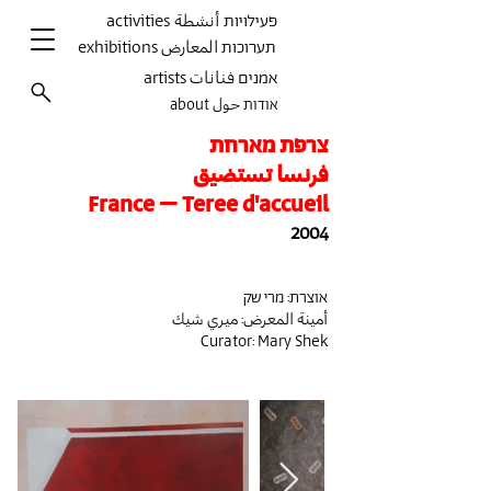
activities פעילויות أنشطة
exhibitions תערוכות المعارض
artists אמנים فنانات
about אודות حول
צרפת מארחת
فرنسا تستضيق
France – Teree d'accueil
2004
אוצרת: מרי שק
أمينة المعرض: ميري شيك
Curator: Mary Shek