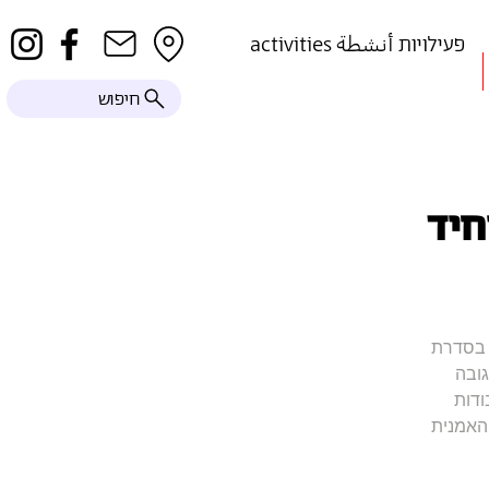
activities פעילויות أنشطة
חיפוש
חיד
ד בסדרת
גובה
ודות
 האמנית