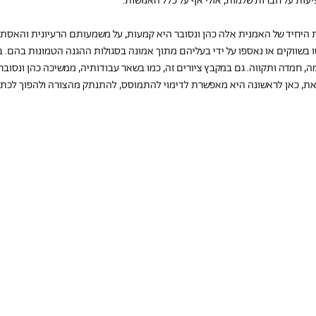
עות על חברות שלמות, אולי אף על כלל האנושות.
היחיד של האמנית אלה כהן ונסובר היא קמעות, על משמעותם הרעיונית והאסתט
 בשווקים או נאספו על ידי בעליהם מתוך אמונה בסגולות ההגנה הטמונות בהם. בין 
, חמדה ותקווה. גם במקבץ ציורים זה, כמו בשאר עבודותיה, ממשיכה כהן ונסובר
את, כאן לראשונה היא מאפשרת לדימוי להתמוסס, להתנתק מהצורה ולהפוך לכתם ר