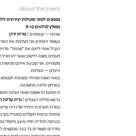
About the Event
מוזמנים לסיור ופעילות יצירתית לי
ממולץ לגילאים 6-12
שהות – קטמונים / 
נורית ירדן
בעשור האחרון אני מצלמת את המרחב
פעמים בשנה ליישוב שאני לא מכירה,
מקומיים. אני קובעת איתם פגישות 
הימים – מצלמת.
במאי השנה שהיתי בשכונת הקטמונים
במרחק הליכה מהשכונה.
זו הפעם הראשונה שאני מציגה חומר
ברעש נפילת הענפים / 
נדיה עדינה רו
במרכז תערוכת היחיד של נדיה עדינה
מתחת ובינות הקפלים כמטייל בקרבו
בכניסה לגלריה תלוי מיצב פיסולי נו
נפרדים וקשורים בד בבד, מבקשים ל