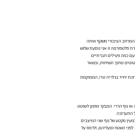
 המרחב הציבורי משקף אותה 
 שהחל בדצמבר 2015 ומועד סיומו לא ידוע. במסגרת פלטפורמה זו אני נוסעת שלוש 
 עם כמה פעילים חברתיים 
טוטים מתוך השיחות, ובשאר 
כת יחיד בגלריה טדי, הממוקמת 
או נוף הררי. המבקר מוזמן לשוטט 
ל התערוכה.
מעין מקטע של נוף. שני המיצבים 
פני השטח ומעליהם, ולרמוז על 