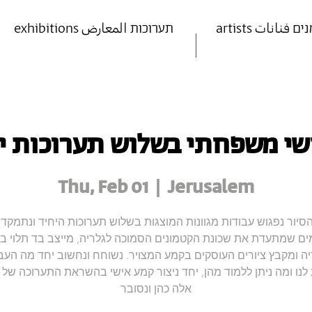
art אמנים فنانات
exhibitions תערוכות المعارض
י משפחתי בשלוש תערוכות י
Thu, Feb 01
  |  
Jerusalem
יור נפגוש עבודות מגוונות המוצגות בשלוש תערוכות היחיד ונתמק
ים שמתעדת את שכונת הקטמונים הסמוכה לגלריה, מייצב בד תלוי ב
ה ומקבץ ציורים העוסקים בקמע המצויר. נשוחח ונחשוב יחד מה העב
נו ומה ניתן ללמוד מהן, יחד ניצור קמע אישי בהשראת התערוכה של
אלה כהן ונסובר