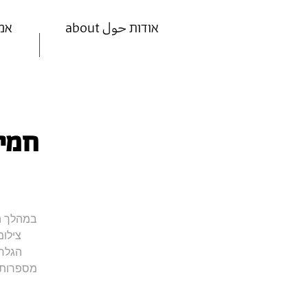
about אודות حول
ists
חמיש
במהלך הס
צילומ
הגלרי
מספרות ל