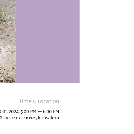
Time & Location
 01, 2024, 5:00 PM – 6:00 PM
Jerusalem, אצטדיון טדי (שער 22, Derech Agudat Sport Beitar 1, Jerusalem, Israel