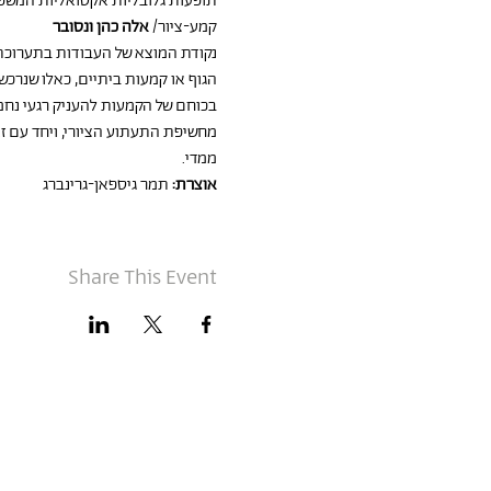
תופעות גלובליות אקטואליות המשפי
קמע-ציור/ 
אלה כהן ונסובר
נקודת המוצא של העבודות בתערוכת 
הגוף או קמעות ביתיים, כאלו שנרכשו
בכוחם של הקמעות להעניק רגעי נחמה
מחשיפת התעתוע הציורי, ויחד עם ז
ממדי.
אוצרת:
 תמר גיספאן-גרינברג
Share This Event