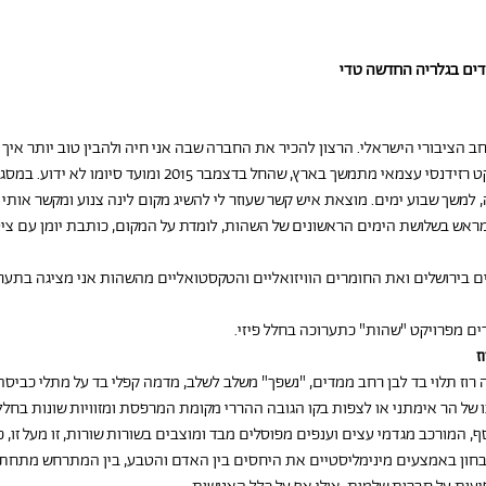
לדים בגלריה החדשה טדי
 הציבורי הישראלי. הרצון להכיר את החברה שבה אני חיה ולהבין טוב יותר איך
הוביל אותי ליזום את "שהות": פרויקט רזידנסי עצמאי מתמשך בארץ,
 למשך שבוע ימים. מוצאת איש קשר שעוזר לי להשיג מקום לינה צנוע ומקשר אותי
מראש בשלושת הימים הראשונים של השהות, לומדת על המקום, כותבת יומן עם צי
 בירושלים ואת החומרים הוויזואליים והטקסטואליים מהשהות אני מציגה בתערו
ים מפרויקט "שהות" כתערוכה בחלל פיזי.
ז
 רוז תלוי בד לבן רחב ממדים, "נשפך" משלב לשלב, מדמה קפלי בד על מתלי כביסה 
 של הר אימתני או לצפות בקו הגובה ההררי מקומת המרפסת ומזוויות שונות בחל
סף, המורכב מגדמי עצים וענפים מפוסלים מבד ומוצבים בשורות שורות, זו מעל זו, כ
בחון באמצעים מינימליסטיים את היחסים בין האדם והטבע, בין המתרחש מתחת ל