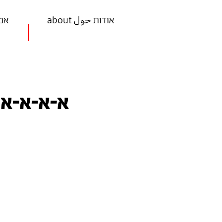
about אודות حول
ists
א-א-א-אני 