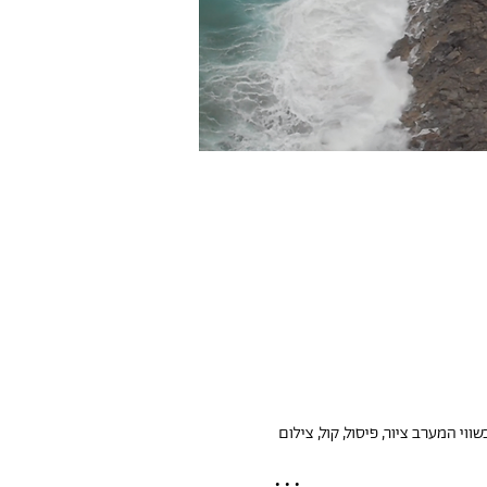
י המערב ציור, פיסול, קול, צילום 
•••