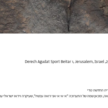
אה, ומכאן שמה של התערוכה "א-א-א-אני רואה עכשיו", שעיקרה וידאו ישראלי עכשוו