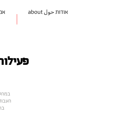
about אודות حول
ists
פעילות
במהלך
העבודו
בת