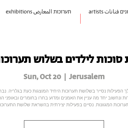
art אמנים فنانات
exhibitions תערוכות المعارض
 סוכות לילדים בשלוש תערוכות
Sun, Oct 20
  |  
Jerusalem
 הפעילות נסייר בשלושת תערוכות היחיד המוצגות כעת בגלריה. נבח
ת ונחשוב יחד מה עניין את האמנים ומדוע בחרו בחומרים ובאופני ה
ערוכות המגוונות. נסיים בפעילות יצירתית בהשראת שלושת התערוכות