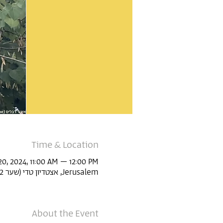
Time & Location
20, 2024, 11:00 AM – 12:00 PM
Jerusalem, אצטדיון טדי (שער 22, Derech Agudat Sport Beitar 1, Jerusalem, Israel
About the Event