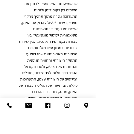
שבאמצעותה הוא ממשיך לבחון את 
היחסים בין מקום לזמן ולזהות.
התערוכה נולדה מתוך תהליך מחקרי 
מעמיק בשיתוף פעולה הדוק עם האמן, 
שיצירותיו נעות בין תכשיטנות 
מיניאטורית לפיסול מונומנטלי, בין 
עבודות בקנה מידה אינטימי לבין יצירות 
ציבוריות במגוון עצום של חומרים. 
הבחירות האוצרותיות שמו דגש על 
התהליך היצירתי והחוויה הגופנית 
והחזותית של הצופה, ולאו דווקא על 
הסדר הכרונולוגי. לצד יצירות, מודלים 
וצילומים של היצירות עצמן, התערוכות 
כוללות גם תיעוד של תהליכי העבודה של 
האמן, מהסקיצות דרך ההרכבה 
וההצבה של היצירות ופרק שמוקדש 
ליצירות שלא התממשו.
התערוכה אינה סיכום של 55 שנות 
יצירה אלא הזמנה להלך בעקבותיו של 
הדני. זו הצעה להתבונן לא רק בפסל כי 
אם גם בסביבתו, לא רק במה שניתן 