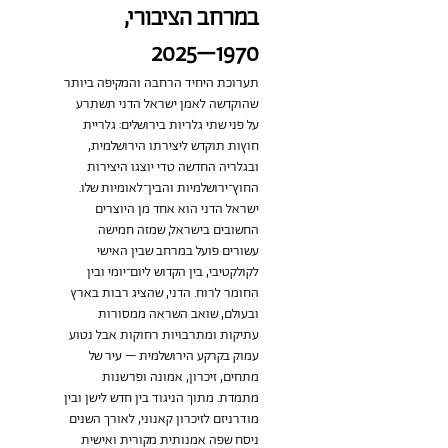
במרחב הציבורי, 
1970–2025
תערוכת היחיד הרחבה והמקיפה ביותר 
שהוקדשה לאמן ישראל הדני תשתרע 
על פני שתי גלריות בירושלים: גלריית 
חוץות תוקדש ליצירתו הירושלמית, 
ובגלריה החדשה טדי יוצגו היצירות 
החוץ־ירושלמיות והבין־לאומיות שלו.  
ישראל הדני הוא אחד מן היוצרים 
החשובים בישראל, שמזה חמישה 
עשורים פועל במרחב שבין האישי 
לקולקטיבי, בין הקדוש ליום־יומי ובין 
החומר לרוח. הדני, שהציג רבות בארץ 
ובעולם, שואב השראה ממסורות 
עתיקות ומתרבויות רחוקות אבל נטוע 
עמוק בקרקע הירושלמית – עיר של 
מתחים, זיכרון, אמונה ופרשנות 
מתמדת. מתוך הניגוד בין חדש לישן ובין 
מודרניזם לזיכרון קאנוני, לאורך השנים 
ניסח שפה אמנותית מקורית ואישית 