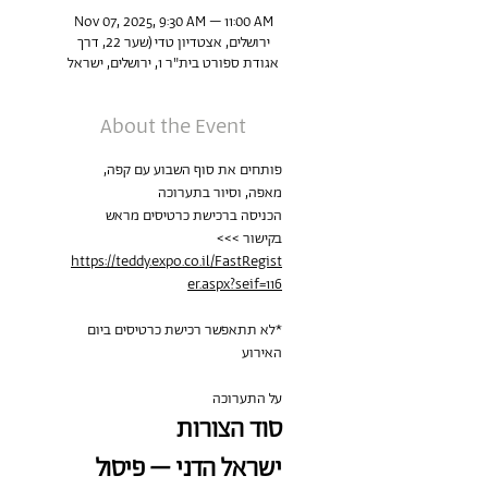
Nov 07, 2025, 9:30 AM – 11:00 AM
ירושלים, אצטדיון טדי (שער 22, דרך
אגודת ספורט בית"ר 1, ירושלים, ישראל
About the Event
פותחים את סוף השבוע עם קפה, 
מאפה, וסיור בתערוכה
הכניסה ברכישת כרטיסים מראש 
בקישור >>> 
https://teddy.expo.co.il/FastRegist
er.aspx?seif=116
*לא תתאפשר רכישת כרטיסים ביום 
האירוע
על התערוכה
סוד הצורות
ישראל הדני – פיסול 