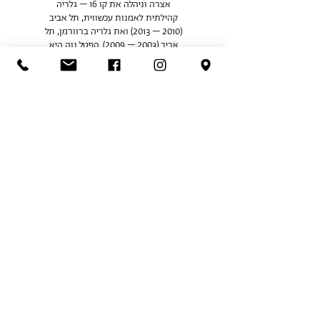
אצרה וניהלה את קו 16 – גלריה
קהילתית לאמנות עכשווית, תל אביב
(2010 – 2013) ואת גלריה ברוורמן, תל
אביב (2003 – 2009). הפטל נוה היא
בוגרת לימודי תולדות אמנות, תואר
ראשון ושני, אוניברסיטת תל אביב.
מרצה אורחת במוסדות אמנות שונות
בישראל. השתתפה בתוכנית שהות
לאוצרים ב-MeetFactory וב-Brno
House of Arts, בצ'כיה. שמשה כיועצת
אמנותית של וילה – גלריה לאמנות,
מכללת אמונה וכחברה בוועדת
פרויקטים, מחלקת אמנות, עיריית תל
אביב. חברה בוועדה המייעצת של
ARTPORT ובוועדת הרכישה של אוסף
כנסת ישראל.
http://sallyhaftel.com/index.asp
Share This Event