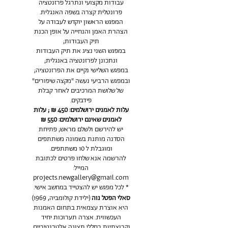
עבודות מקצועי ונתרגל פרזנטציה
פרונטלית קצרה בשפה האנגלית.
המפגש הראשון יוקדש לעבודה על
הצהרת האמן והנחייה על אופן הכנת
תיק העבודות;
במפגש השני נציג את תיק העבודות
ונתכונן לפרזנטציה באנגלית;
במפגש השלישי נקיים את הפרזנטציה;
ובמפגש הרביעי נעשה "מקצה שיפורים"
של שלושת המרכיבים לאחר קבלת
פידבקים.
עלות לאמנים ירושלמים: 450 ₪ ; עלות
לאמנים שאינם ירושלמים: 550 ₪
יש להירשם ולשלם מראש; פתיחת
הסדנה מותנת בשמונה משתתפים
ומוגבלת ל 10 משתתפים.
להרשמה אנא שלחו פרטים לכתובת
המייל:
projects.newgallery@gmail.com
* לכל מפגש יש להצטייד במחשב אישי.
סאלי הפטל נוה
(ילידת קולומביה, 1969)
היא אוצרת עצמאית בתחום האמנות
העכשווית. אצרה תערוכות יחיד
וקבוצתיות בחללי תצוגה אלטרנטיביים,