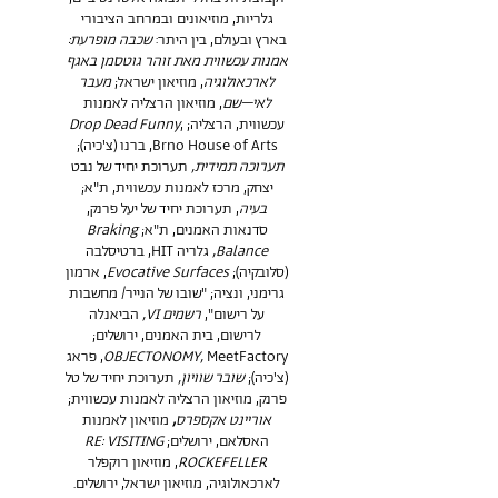
גלריות, מוזיאונים ובמרחב הציבורי
בארץ ובעולם, בין היתר:
שכבה מופרעת:
אמנות עכשווית מאת זוהר גוטסמן באגף
לארכאולוגיה
, מוזיאון ישראל;
מעבר
לאי–שם
, מוזיאון הרצליה לאמנות
עכשווית, הרצליה;
,
Drop Dead Funny
Brno House of Arts, ברנו (צ'כיה);
תערוכה תמידית,
תערוכת יחיד של נבט
יצחק, מרכז לאמנות עכשווית, ת"א;
בעיה
, תערוכת יחיד של יעל פרנק,
סדנאות האמנים, ת"א;
Braking
Balance,
גלריה HIT, ברטיסלבה
(סלובקיה);
Evocative Surfaces
, ארמון
גרימני, ונציה; "שובו של הנייר/ מחשבות
על רישום",
רשמים VI,
הביאנלה
לרישום, בית האמנים, ירושלים;
OBJECTONOMY,
MeetFactory, פראג
(צ'כיה);
שובר שוויון,
תערוכת יחיד של טל
פרנק, מוזיאון הרצליה לאמנות עכשווית;
אוריינט אקספרס
,
מוזיאון לאמנות
האסלאם, ירושלים;
RE: VISITING
ROCKEFELLER
, מוזיאון רוקפלר
לארכאולוגיה, מוזיאון ישראל, ירושלים.