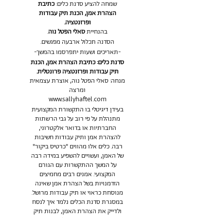
שמחה להציע סדנת כלים:
כתיבת
הצהרת אמן, הכנת תיק עבודות
ופרזנטציה.
בהנחיית
סאלי הפטל נוה
.
הסדנה תכלול ארבעה מפגשים.
-תאריכים ושעות יתפרסמו בהמשך-
סדנת כלים: כתיבת הצהרת אמן, הכנת
תיק עבודות ופרזנטציה פרונטלית.
מנחה: סאלי הפטל נוה, אוצרת עצמאית
ומרצה
www.sallyhaftel.com
בעידן דיגיטלי בו התקשורת המקצועית
מתנהלת על פי רוב על גבי הרשתות
החברתיות או בדואר אלקטרוני,
להצהרת אמן ותיק עבודות חשיבות
רבה. כלים אלו מהווים "כרטיס ביקור"
של האמן, ועשויים להשפיע במידה רבה
על המשך ההתקשרות עם הגורם
המקצועי. אמנים רבים מחמיצים
הזדמנויות בשל הצהרת אמן שאינה
מנוסחת כראוי או תיק עבודות מרושל.
במסגרת סדנת הכלים נלמד איך לנסח
ולדייק את הצהרת האמן, לבנות תיק