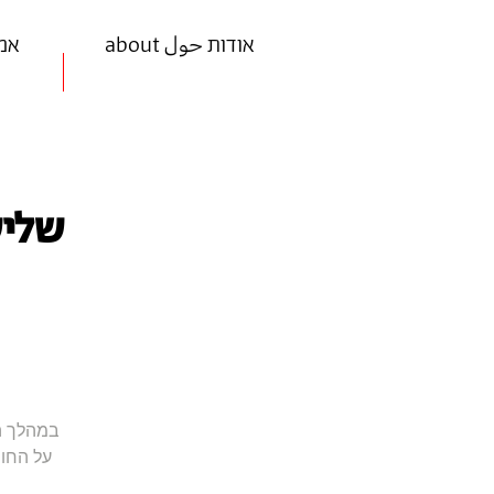
about אודות حول
ists
שלישי
במהלך הפ
על החומ