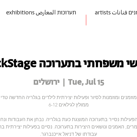
art אמנים فنانات
exhibitions תערוכות المعارض
 משפחתי בתערוכה BackStage
Tue, Jul 15
  |  
ירושלים
עילות נסייר בתערוכה המוצגת כעת בגלריה. נבחן את העבודות ונח
רים, האמנים ונושאים היצירות בתערוכה. נסיים בפעילות יצירתית 
עבודתו של דניאל אייכנברגר.