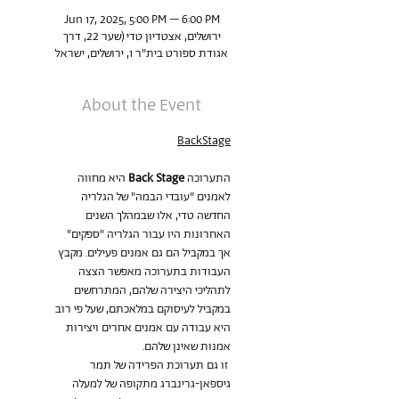
Jun 17, 2025, 5:00 PM – 6:00 PM
ירושלים, אצטדיון טדי (שער 22, דרך
אגודת ספורט בית"ר 1, ירושלים, ישראל
About the Event
BackStage
התערוכה 
Back Stage 
היא מחווה 
לאמנים "עובדי הבמה" של הגלריה 
החדשה טדי, אלו שבמהלך השנים 
האחרונות היו עבור הגלריה "ספקים" 
אך במקביל הם גם אמנים פעילים. מקבץ 
העבודות בתערוכה מאפשר הצצה 
לתהליכי היצירה שלהם, המתרחשים 
במקביל לעיסוקם במלאכתם, שעל פי רוב 
היא עבודה עם אמנים אחרים ויצירות 
אמנות שאינן שלהם.
זו גם תערוכת הפרידה של תמר 
גיספאן-גרינברג מתקופה של למעלה 