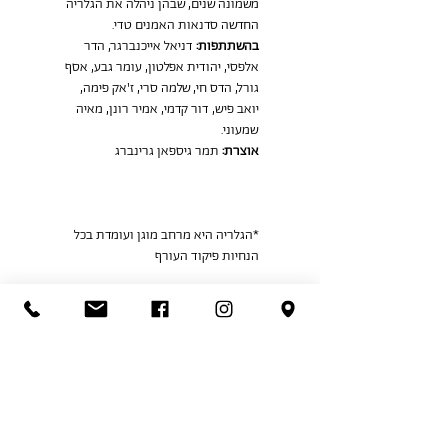
משמונה שנים, שבהן ניהלה את הגלריה 
החדשה סדנאות האמנים טדי.
בהשתתפות:
 דניאל אייכנברגר, הדר 
אלפסי, יהודית אפלטון, עומר גבע, אסף 
גורל, הדס חי, שלמה סרי, ז'אק פימה, 
יואב פיש, דור קדמי, אמיר רונן, מאיה 
שמעוני.
אוצרת:
 תמר גיספאן גרינברג
*הגלריה היא מרחב מוגן ועומדת בכל 
הנחיות פיקוד העורף
Share This Event