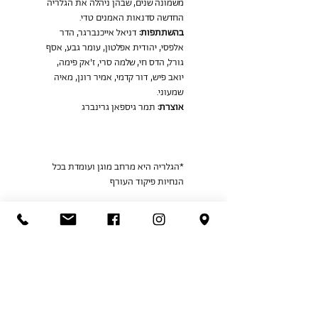
משמונה שנים, שבהן ניהלה את הגלריה 
החדשה סדנאות האמנים טדי.
בהשתתפות:
 דניאל אייכנברגר, הדר 
אלפסי, יהודית אפלטון, עומר גבע, אסף 
גורל, הדס חי, שלמה סרי, ז'אק פימה, 
יואב פיש, דור קדמי, אמיר רונן, מאיה 
שמעוני.
אוצרת:
 תמר גיספאן גרינברג
*הגלריה היא מרחב מוגן ועומדת בכל 
הנחיות פיקוד העורף
Share This Event