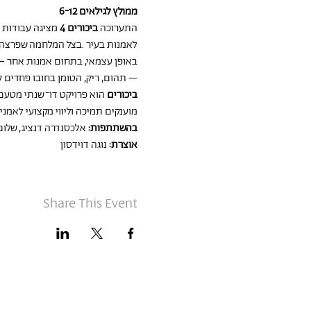
ממולץ לגילאים 6-12
התערוכה 
ביכורים 4 
מציגה עבודות 
באופן עצמאי, בתחום אמנות אחר – צי
– תהום, ריק, הטומן בחובו פחדים ק
ביכורים
 הוא פרויקט דו־שנתי מטעם
מוענקים תמיכה וליווי מקצועי לאמנ
בהשתתפות:
 אלכסנדרה דנציג, שלום 
אוצרת:
 נוגה דוידסון
Share This Event