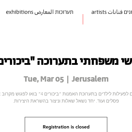
art אמנים فنانات
exhibitions תערוכות المعارض
י משפחתי בתערוכה "ביכורים 4
Tue, Mar 05
  |  
Jerusalem
מוזמנים לפעילות לילדים בתערוכת האמנות “ביכורים 4” בואו לפ
פסלים ועוד. יחד נשאל שאלות וניצור בהשראת היצירות.
Registration is closed