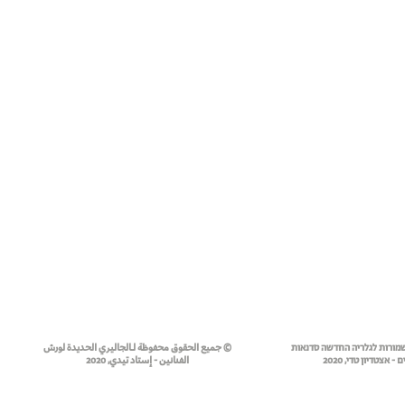
שמורות לגלריה החדשה סדנאות
© جميع الحقوق محفوظة لـالجاليري الحديدة لورش
- אצטדיון טדי, 2020
الفنانين - إستاد تيدي, 2020