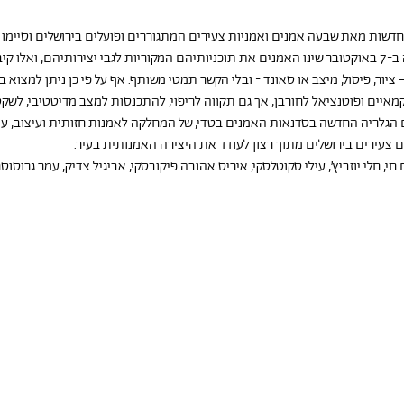
חדשות מאת שבעה אמנים ואמניות צעירים המתגוררים ופועלים בירושלים וסיימו
לאמנות בעיר .בצל המלחמה שפרצה ב-7 באוקטובר שינו האמנים את תוכניותיהם המקוריות לגבי יצירותיה
ור, פיסול, מיצב או סאונד - ובלי הקשר תמטי משותף. אף על פי כן ניתן למצוא ב
מאיים ופוטנציאל לחורבן, אך גם תקווה לריפוי, להתכנסות למצב מדיטטיבי, לשקט
 הגלריה החדשה בסדנאות האמנים בטדי, של המחלקה לאמנות חזותית ועיצוב, עיר
ים צעירים בירושלים מתוך רצון לעודד את היצירה האמנותית בעיר.
חי, חלי יוזביץ׳, עילי סקוטלסקי, איריס אהובה פיקובסקי, אביגיל צדיק, עמר גרוסוסר