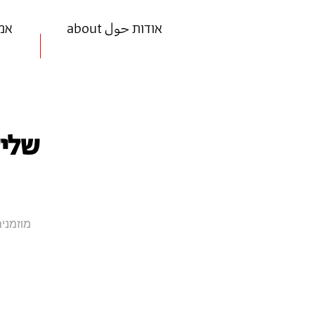
about אודות حول
ists
שליש