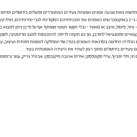
חדשות מאת שבעה אמנים ואמניות צעירים המתגוררים ופועלים בירושלים וסיימו
לאמנות בעיר .בצל המלחמה שפרצה ב-7 באוקטובר שינו האמנים את תוכניותיהם המקוריות לגבי יצירותיה
ור, פיסול, מיצב או סאונד - ובלי הקשר תמטי משותף. אף על פי כן ניתן למצוא ב
מאיים ופוטנציאל לחורבן, אך גם תקווה לריפוי, להתכנסות למצב מדיטטיבי, לשקט
 הגלריה החדשה בסדנאות האמנים בטדי, של המחלקה לאמנות חזותית ועיצוב, עיר
ים צעירים בירושלים מתוך רצון לעודד את היצירה האמנותית בעיר.
חי, חלי יוזביץ׳, עילי סקוטלסקי, איריס אהובה פיקובסקי, אביגיל צדיק, עמר גרוסוסר