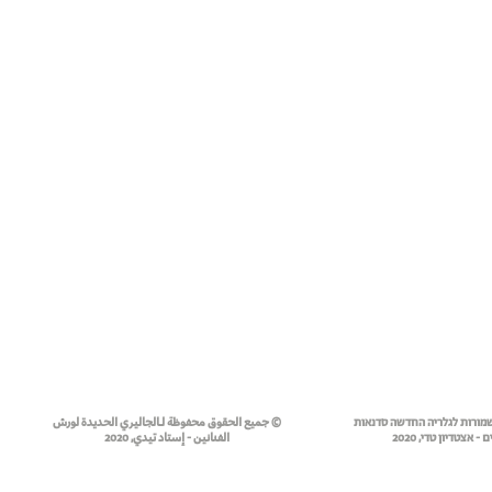
שמורות לגלריה החדשה סדנאות
© جميع الحقوق محفوظة لـالجاليري الحديدة لورش
- אצטדיון טדי, 2020
الفنانين - إستاد تيدي, 2020