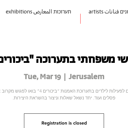
art אמנים فنانات
exhibitions תערוכות المعارض
י משפחתי בתערוכה "ביכורים 4
Tue, Mar 19
  |  
Jerusalem
מוזמנים לפעילות לילדים בתערוכת האמנות “ביכורים 4” בואו לפ
פסלים ועוד. יחד נשאל שאלות וניצור בהשראת היצירות.
Registration is closed