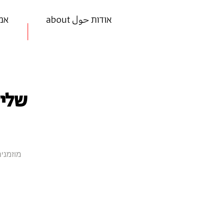
about אודות حول
ists
שליש