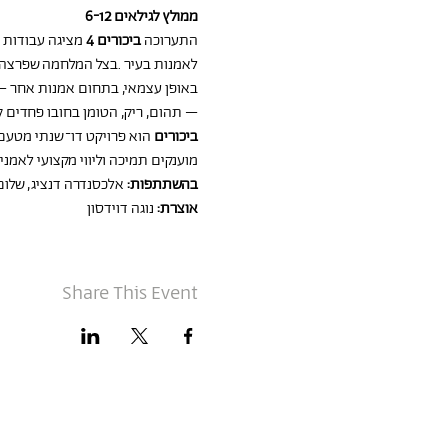
ממולץ לגילאים 6-12
התערוכה 
ביכורים 4 
מציגה עבודות 
באופן עצמאי, בתחום אמנות אחר – צי
– תהום, ריק, הטומן בחובו פחדים ק
ביכורים
 הוא פרויקט דו־שנתי מטעם
מוענקים תמיכה וליווי מקצועי לאמנ
בהשתתפות:
 אלכסנדרה דנציג, שלום 
אוצרת:
 נוגה דוידסון
Share This Event