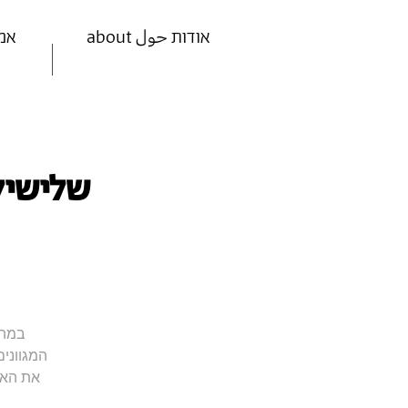
about אודות حول
ists
שלישיל
במהל
המגווני
את האי