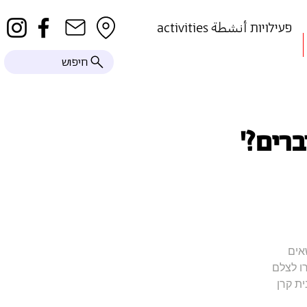
activities פעילויות أنشطة
חיפוש
רים?'
אים
ו לצלם
ת קרן