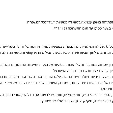
תיחה באופן עצמאי ובליווי דף משימות ייעודי לכל המשפחה.
כה 7.11.23**
סיס לפעולה הצילומית, להתבוננות במציאות מתוך תחושה של דחיפות, של ייעוד.
ומתמזגים לתוך הביוגרפיה האישית. בעת הצילום הרגע קופא והמושא המצולם מתעו
רון ושכחה, במורכבותה של הזהות ובסוגיות של בעלות ושייכות. התצלומים צולמו 
ן וקיבלו הקשר חדש בתוך ההווה המעורפל.
מי אל שבריריותם של החיים. המאבק על גבולות, המשתנה שוב ושוב מאז הקמת המד
ים אלו אנו רואים כיצד הרחוב, השכונה, הצומת והכפר הופכים לזירה של מאבק. 
 ומחלוקת.
 גסטון צבי איצקוביץ, מתי אלמליח, תומר אפלבאום, עודד בלילטי, סופי ברזון מקאי, 
סג׳א קוטינה, מיקי קרצמן, אלדד רפאלי, אתי שוורץ.