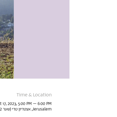
Time & Location
t 17, 2023, 5:00 PM – 6:00 PM
Jerusalem, אצטדיון טדי (שער 22, Derech Agudat Sport Beitar 1, Jerusalem, Israel