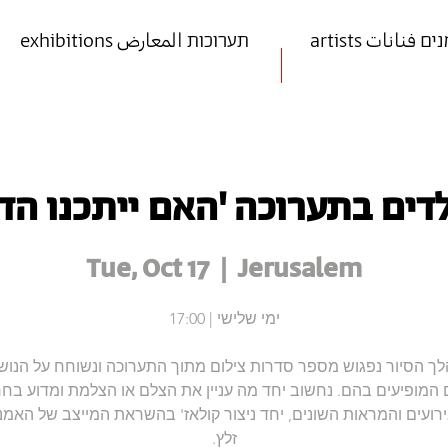
art אמנים فنانات
exhibitions תערוכות المعارض
דים בתערוכה 'האם ייתכנו הדב
Tue, Oct 17
  |  
Jerusalem
ך הסיור נפגוש מספר סדרות צילום מתוך התערוכה ונשוחח על הנוש
ם המופיעים בהם. נחשוב יחד מה עניין את הצלם או הצלמת ומדוע בחר
רועים והמראות השונים, יחד ניצור קולאז' בהשראת המייצב של האמני
זלץ.