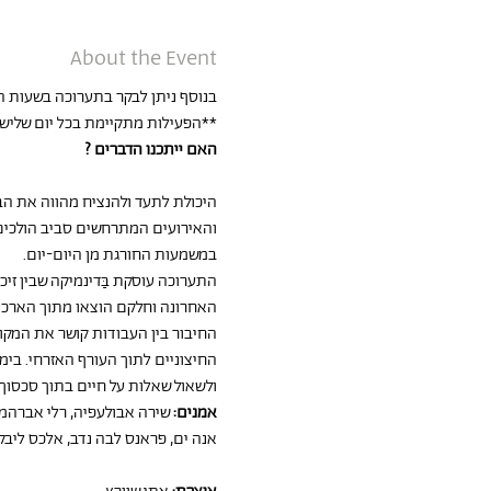
About the Event
בנוסף ניתן לבקר בתערוכה בשעות הפ
**הפעילות מתקיימת בכל יום שלישי בשעה 17:00 עד תום התערו
האם ייתכנו הדברים ?
היכולת לתעד ולהנציח מהווה את הב
והאירועים המתרחשים סביב הולכים 
במשמעות החורגת מן היום-יום.
התערוכה עוסקת בַּדינמיקה שבין זיכ
האחרונה וחלקם הוצאו מתוך הארכיו
החיבור בין העבודות קושר את המקו
החיצוניים לתוך העורף האזרחי. בימ
ולשאול שאלות על חיים בתוך סכסוך
אמנים:
 שירה אבולעפיה, רלי אברהמי,
אנה ים, פראנס לבה נדב, אלכס ליבק, 