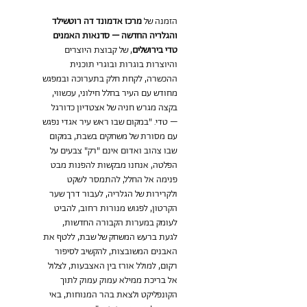
הזמנה של 
מרכז אדמונד דה רוטשילד 
והגלריה החדשה – סדנאות האמנים 
טדי בירושלים
, של קבוצת היוצרים 
והיוצרות בוגרות ובוגרי תוכנית 
ההכשרה, לקחת חלק בתערוכה ובמפגש 
מחודש עם העיר בחלל חילוני, עכשווי, 
בקצה מגרש חניה של אצטדיון כדורגל 
– טדי. "במקום שבו ראש עיר אגדי נפגש 
עם מסורת של משחקים בשבת, במקום 
שבו צהוב ואדום אינם "רק" צבעים על 
הפלטה, אנחנו מבקשות להפנות מבט 
פנימה אל החלל, להתמסר לשקט 
ולקרירות של הגלריה, לעבור דרך שער 
הקרטון, לפגוש מנורות רחוב, להביט 
לעומק במערות הקבורה החדשות, 
לגעת ברעש המשחק של שבת, ללטף את 
האבנים המשובצות, להקשיב לסיפור 
רקום, למולל אורז בין האצבעות, לצלול 
אל בריכת ממילא עמוק עמוק לתוך 
הקונפליקט ולצאת בהר המנוחות, באי 