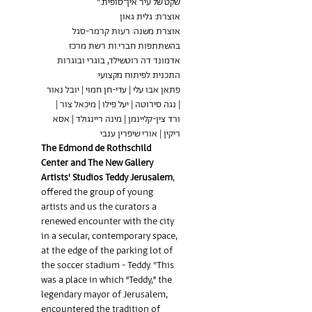
שקט של עיר אין־סופית."
אוצרת: גלית גאון
אוצרת משנה: רעות קרמר-סגל
בהשתתפות חברי.ות רשת מרכז 
אדמונד דה רוטשילד, בוגרי ובוגרות 
התכנית לפיתוח מקצועי:
פתאן אבו עלי | עדי-חן חמוי | יובל נאור 
| נגה סירוטה | יעל פילו | מיכאל צור | 
ורד צין-קליינמן | מינה ריינגולד | אסא 
ריקין | אורי שיפרין ענבי
The Edmond de Rothschild 
Center and The New Gallery 
Artists' Studios Teddy Jerusalem
, 
offered the group of young 
artists and us the curators a 
renewed encounter with the city 
in a secular, contemporary space, 
at the edge of the parking lot of 
the soccer stadium - Teddy. "This 
was a place in which “Teddy,” the 
legendary mayor of Jerusalem, 
encountered the tradition of 