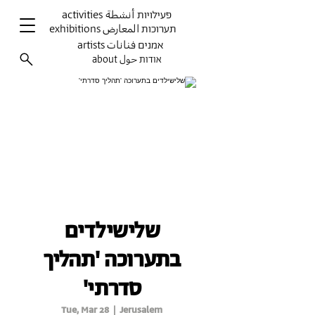
activities פעילויות أنشطة
exhibitions תערוכות المعارض
artists אמנים فنانات
about אודות حول
שלישילדים
בתערוכה 'תהליך
סדרתי'
Tue, Mar 28
  |  
Jerusalem