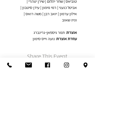
טוביאס | שחר יהלום | שירן יצהרי | 
אביטל כנעני | רמי מימון | עידן סיטבון | 
אילון ערמון | יואב רבן | משה רואס | 
וניה שאוב
אוצרת:
 תמר גיספאן-גרינברג
עוזרת אוצרת:
 נועה וייס סימון
Share This Event