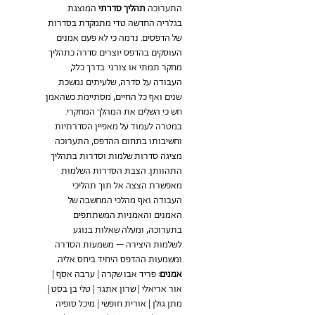
התערוכה 
תהליך סדרתי 
המוצגת 
בגלריה החדשה טדי מתמקדת בסדרות 
של הדפסים. נדמה כי לא פעם אמנים 
העוסקים בהדפס יוצרים סדרה כתהליך 
מחקר תמתי או צורני. בדרך כלל, 
העבודה על סדרה, שלעיתים נמשכת 
שנים ואף כל החיים, מסתיימת כשהאמן 
חש כי השלים את המהלך המחקרי.
במטרה לעמוד על מאפיין הסדרתיות 
וחשיבותו בתחום ההדפס, התערוכה 
מציגה סדרות שלמות וסדרות בתהליך 
התהוותן. הצבת הסדרות השלמות 
מאפשרת הצצה אל תוך תהליכי 
העבודה ואף מהלכי המחשבה של 
האמנים והאמניות המשתתפים 
בתערוכה, ומעלה שאלות בנוגע 
לשלמות היצירה – משמעות הסדרה 
ומשמעות ההדפס היחיד ביחס אליה.
אמנים:
 פריד אבו שקרה | ערבה אסף | 
אור אריאלי | שרון אתגר | טלי בן בסט | 
מתן גולן | אורית חופשי | מיכל סופיה 