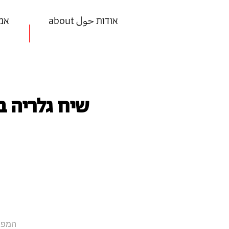
about אודות حول
ists
שיח גלריה ב