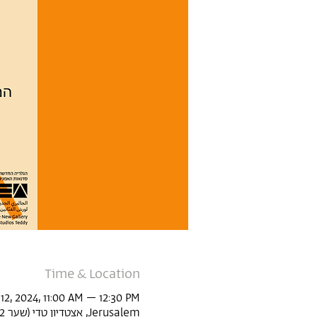
Time & Location
12, 2024, 11:00 AM – 12:30 PM
Jerusalem, אצטדיון טדי (שער 22, Derech Agudat Sport Beitar 1, Jerusalem, Israel