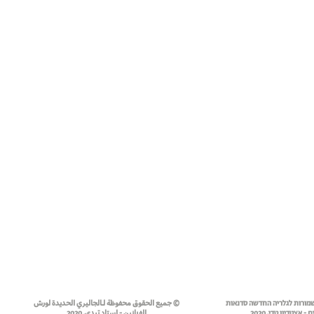
שמורות לגלריה החדשה סדנאות
© جميع الحقوق محفوظة لـالجاليري الحديدة لورش
- אצטדיון טדי, 2020
الفنانين - إستاد تيدي, 2020