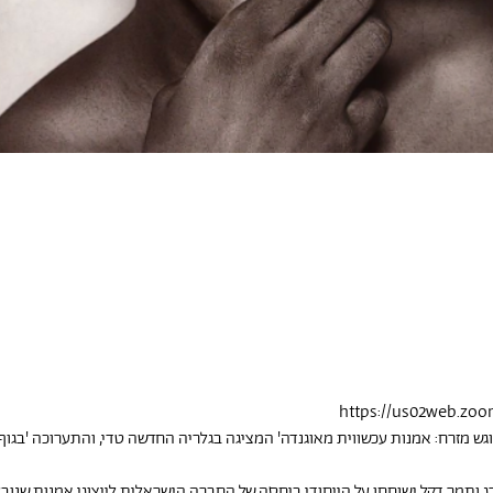
ש מזרח: אמנות עכשווית מאוגנדה' המציגה בגלריה החדשה טדי, והתערוכה 'בגוף א
רג ותמר דקל ישוחחו על הייחודי ביחסה של החברה הישראלית לייצוגי אמנות שנו