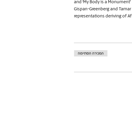
and ‘My Body is a Monument' ex
Gispan-Greenberg and Tamar De
representations deriving of A
המכירה הסתיימה