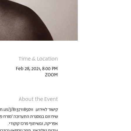
Time & Location
Feb 28, 2021, 8:00 PM
ZOOM
About the Event
קישור לאירוע: 
 https://us02web.zoom.us/j/81371185011
שיח זום במסגרת התערוכה 'מזרח פוג
אפריקה, ובשיתוף מרכז קוקודי.
עידית טולידאנו, תמר גיספאן-גרינב