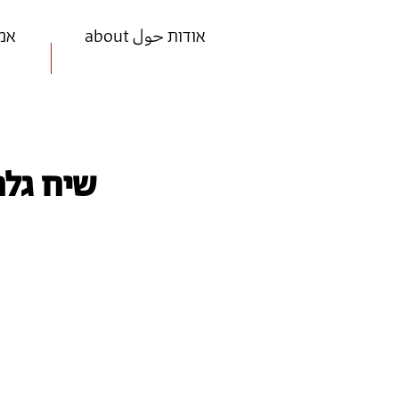
about אודות حول
ists
שיח גלר