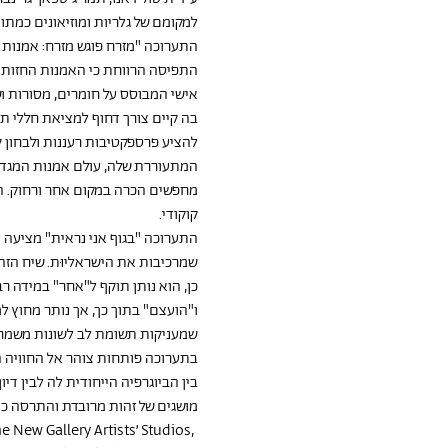
למקומם של גלריות ומוזיאונים כמתוו
התערוכה "מזרח פוגש מזרח: אמנות 
התפיסה הרווחת כי האמנות החזותי
אישי המבוסס על חומרים, מסורות ושי
בה קיים צורך דחוף למציאת חללי תצ
להציע פרספקטיבות רעננות ולבחון ק
המתעוררת שלה, עולם אמנות המגדיר
מחפשים הכרה במקום אחר ורחוק. הת
קוקודי.
התערוכה "בגוף אני נראית" מציעה ל
שמרכיבות את הישראליוּת. שיח הזהוי
כן, הוא נותן תוקף ל"אחר" במידה 
ו"הועצם" בתוך כך, אך נותר מחוץ ל
שמעניקות תשומת לב לשונות משמרות 
בתערוכה פותחות צוהר אל החוויה 
בין הביוגרפיה הייחודית לה לבין דיו
מושגים של זהות מרובדת והתרסה כנ
 New Gallery Artists’ Studios, 