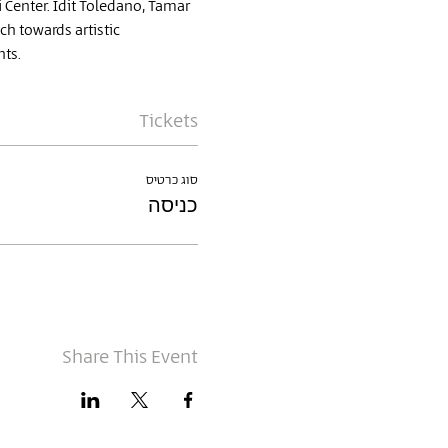
 Center. Idit Toledano, Tamar 
h towards artistic 
nts.
Tickets
סוג כרטיס
כניסה
Share This Event