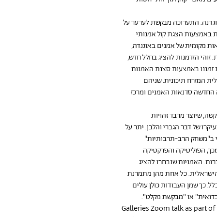
וגדנה. התערוכה מבקשת לערער על 
 באמצעות הצגת קול אמנותי 
אות מקומית של אמנים באוגנדה, 
 זוהי הזדמנות להציג בחלל חדש, 
ת זמננו באמצעות סצנת האמנות 
ת המזרח תיכונית. שניהם 
 החדשה סדנאות האמנים ומרכז 
שה, שיוצר מרבד זהויות 
קרו של דבר הגברי והלבן. יתר על 
תי ב"משחק הרב-תרבותיות" 
מכך, הפוליטיקה והפרקטיקה 
ות. האמניות שנבחרו להציג 
הישראלית. כל אחת מהן מתמרנת 
ל. כך שמן העבודות כולן עולים 
בדואית" או "מבקשת מקלט".
Galleries Zoom talk as part of