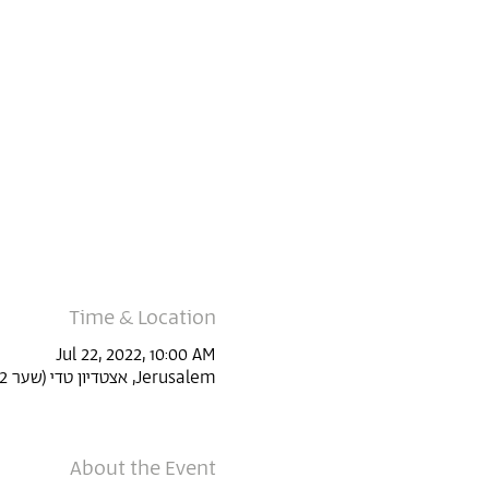
Time & Location
Jul 22, 2022, 10:00 AM
Jerusalem, אצטדיון טדי (שער 22, Derech Agudat Sport Beitar 1, Jerusalem, Israel
About the Event