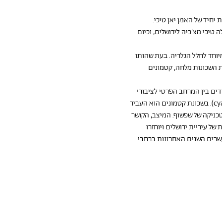
חיד של האמן יאן טיכי.
ל טיכי מוצגות בגלריות ומוזיאונים מובילים בעולם והן חלק מאוספים חשובים בארץ ובחו״ל. בשנות ה-90 עלה טיכי מצ'כיה לירושלים, וכיום 
יוחד לחלל הגלריה. בעת שהותו 
השכונות מלחה, קטמונים 
ים בין המרחב הפרטי לציבורי 
ובשכונת שרפאת אלמנטים טבעיים – מהצמחייה המקומית – אל ניירות שמצא והפך אותם לרגישים לאור (cyanotype). בשכונת קטמונים הוא העביר 
כניקה של שפשוף. המיצב, הקושר 
ל עיריית ירושלים ויוחזרו 
קבץ מתוך 40 מיצבי ההקרנה שהציג טיכי בעשרים השנים האחרונות ברחבי 