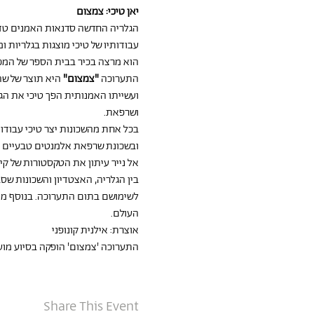
יאן טיכי: צמצום
הגלריה החדשה סדנאות האמנים טדי 
הוא מרצה בכיר בבית הספר של המכון לאמ
התערוכה
 "צמצום"
 היא תוצר של שה
ועשייתו האמנותית הפך טיכי את ה
ושרפאת.
בכל אחת מהשכונות יצר טיכי עבודו
אל נייר עיתון את הטקסטורות של קי
בין הגלריה, האצטדיון והשכונות שס
העולם.
אוצרת: אילנית קונופני
התערוכה 'צמצום' הופקה בסיוע מו
Share This Event