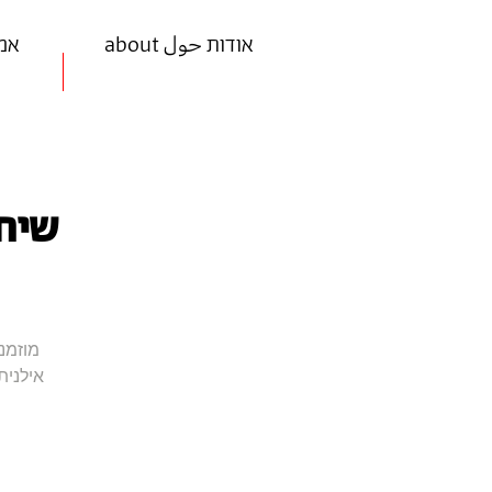
about אודות حول
ists
שיח 
מוזמנ
אילנית