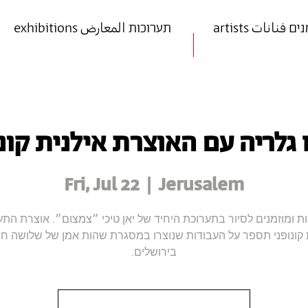
art אמנים فنانات
exhibitions תערוכות المعارض
גלריה עם האוצרת אילנית קונ
Fri, Jul 22
  |  
Jerusalem
ות ומוזמנים לסיור בתערוכת היחיד של יאן טיכי ״צמצום״. אוצרת התע
 קונופני תספר על העבודות שנוצרו במסגרת שהות אמן של שלושה ח
בירושלים.