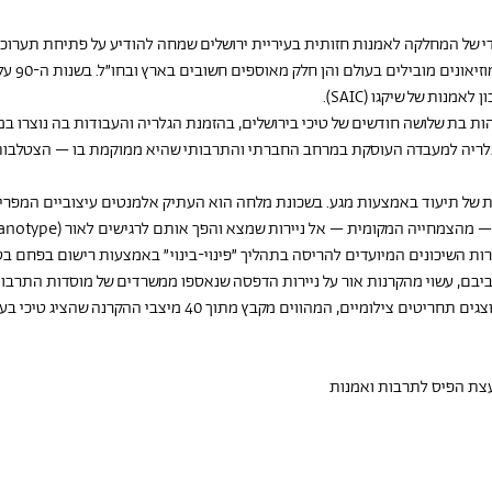
של המחלקה לאמנות חזותית בעיריית ירושלים שמחה להודיע על פתיחת תערוכת י
עבודותיו ש
נות של שיקגו (SAIC).
ות בת שלושה חודשים של טיכי בירושלים, בהזמנת הגלריה והעבודות בה נוצרו במ
גלריה למעבדה העוסקת במרחב החברתי והתרבותי שהיא ממוקמת בו – הצטלבות 
ת של תיעוד באמצעות מגע. בשכונת מלחה הוא העתיק אלמנטים עיצוביים המפריד
רות השיכונים המיועדים להריסה בתהליך ״פינוי-בינוי״ באמצעות רישום בפחם בט
ביבם, עשוי מהקרנות אור על ניירות הדפסה שנאספו ממשרדים של מוסדות התרבות ש
לשימושם בתום התערוכה. בנוסף מוצגים תחריטים צילומיים, המהווים מ
עצת הפיס לתרבות ואמנות