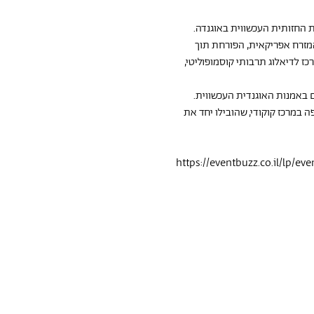
החזותית העכשווית באוגנדה. 
מזרח אפריקאית, הפורחת תוך 
ז לדיאלוג תרבותי קוסמופוליטי, 
באמנות האוגנדית העכשווית.
במרכז קוקודי, שהובילו יחד את 
https://eventbuzz.co.il/lp/eve