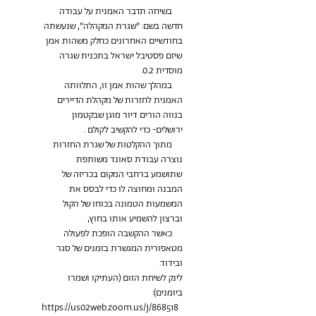
     בשיחה תדבר האמנית על עבודה 
חדשה בשם: "שגרת המקהלה", שנעשתה 
בחודשיים האחרונים כחלק משהות אמן 
שיזם פסטיבל ישראל בתכנית שגרה 
     במהלך שהות אמן זו, התלוותה 
האמנית לחזרות של מקהלת הדיירים 
בנווה הורים דיור מוגן שבקטמון 
     מתוך ההקלטות של שגרת החזרות 
נוצרה עבודת סאונד משותפת 
שתושמע ברחבי המקום בכריזה של 
המבנה ומחוצה לו כדי לבסס את 
המשמעות הטמונה בכוחו של הקול 
     כאשר ההקשבה הופכת לפעולה 
מטאפורית המגשרת בזמנים של סגר 
ובידוד.
לינק לשיחת הזום (העתיקו ושמרו 
ביומנים):
https://us02web.zoom.us/j/868518