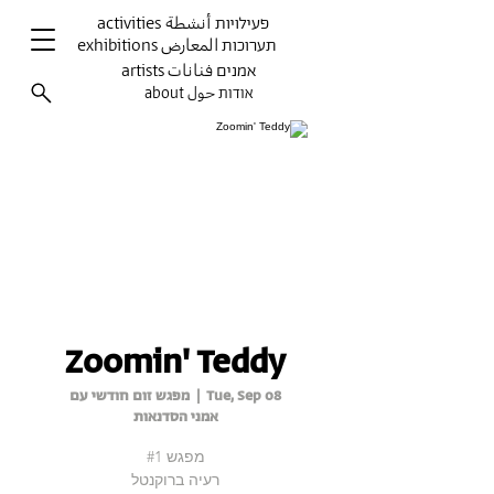
activities פעילויות أنشطة
exhibitions תערוכות المعارض
artists אמנים فنانات
about אודות حول
Zoomin' Teddy
Tue, Sep 08
  |  
מפגש זום חודשי עם
אמני הסדנאות
רעיה ברוקנטל