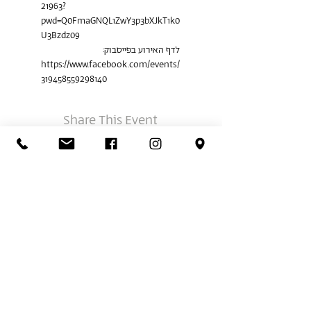
21963?
pwd=Q0FmaGNQL1ZwY3p3bXJkT1k0
U3Bzdz09
לדף האירוע בפייסבוק:
https://www.facebook.com/events/
319458559298140
Share This Event