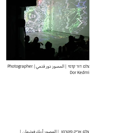
צלם: דור קדמי | المصور: دور قدمي | Photographer:
Dor Kedmi
צלם: אריק פוטרמן | المصور: أريك فوترمان |