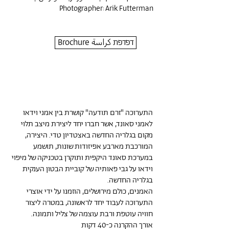
Photographer: Arik Futterman
Brochure דפדפת كراسة
התערוכה "זרם תודעה" קושרת בין אמני וידאו
לאמני סאונד, אשר חברו יחד ליצירת מיצב תלוי
מקום בגלריה החדשה באצטדיון טדי. היצירה,
המורכבת מארבע אפיזודות שונות, תושמע
במערכת סאונד היקפית ותוקרן בטכניקה של מיפוי
וידאו על גבי פאותיה של קוביית הבטון הענקית
בגלריה החדשה.
האמנים, כולם מירושלים, הוזמנו על ידי אוצרי
התערוכה לעבוד יחד לראשונה, במטרה ליצור
חוויה עוטפת ורבת עוצמה של צליל ותמונה.
אורך ההקרנה כ-40 דקות