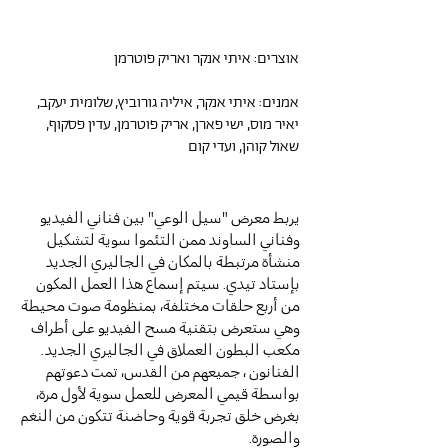
אוצרים: איתי אנקר ואריק פוטרמן
אמנים: איתי אנקר, איליה גורוביץ, שלומית יעקב,
יאיר מוס, ישי פארן, אריק פוטרמן, עדין פסקוף,
שאול קוהן, ועדי קום
يربط معرض "سيل الوعي" بين فناني الفيديو
وفناني الساوند ممن التئموا سوية لتشكيل
منشأة مرتبطة بالمكان في الجاليري الجديد
بإستاد تيدي. سيتم إسماع هذا العمل المكون
من أربع حلقات مختلفة، بمنظومة صوت محيطة
وهي ستعرض بتقنية مسح الفيديو على أطراف
مكعب البطون العملاق في الجاليري الجديد.
الفنانون ، جميعهم من القدس، تمت دعوتهم
بواسطة قيمي المعرض للعمل سوية لأول مرة،
بغرض خلق تجربة قوية وحاضنة تتكون من النغم
والصورة.