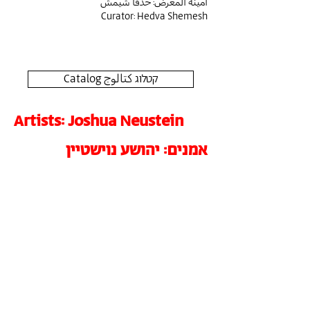
أمينة المعرض: حدڤا شيمش
Curator: Hedva Shemesh
Catalog קטלוג كتالوج
Artists
: Joshua Neustein
אמנים
: יהושע נוישטיין