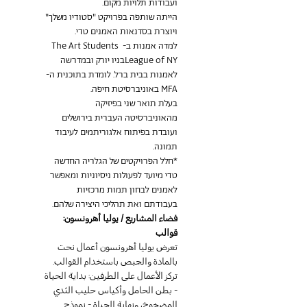
ועבודות תלויות מקום.
הייתה שותפה בפרויקט "סטודיו משלך" 
ויוצרת בסדנאות האמנים טדי.
למדה אמנות ב- The Art Students 
League of NYבניו יורק ובמדרשה 
לאמנות בבית ברל. לומדת בתוכנית ה-
MFA באוניברסיטת חיפה.
בעלת תואר שני בפיזיקה 
מהאוניברסיטה העברית בירושלים 
ועובדת בפיתוח אלגוריתמים לעיבוד 
תמונה.
*חלל הפרויקטים של הגלריה החדשה 
טדי מיועד לפעולות ניסיוניות ומאפשר 
לאמנים לבחון תמות מרכזיות 
בעבודתם ואת תהליכי היצירה שלהם.
فضاء المشاريع / يوليا أهرونسون: 
قوالب
تعرض يوليا أهرونسون أعمال نحت 
بالمادة والجبص باستخدام القوالب. 
تركز الأعمال على الطرفين: بداية الحياة 
- بطن الحامل وأكياس حليب الثدي 
المضخوخ، ونهاية الحياة - نموذج 