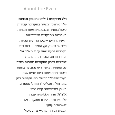
About the Event
חלל פרויקטים / יוליה ארונסון: תבניות
יוליה ארונסון מציגה בתערוכה עבודות 
פיסול בחומר ובגבס באמצעות תבניות. 
העבודות מתמקדות בשני קצוות: 
ראשית החיים – בטן הריונית ושקיות 
חלב אם שאוב, וקץ החיים – דגם בית 
הקברות גבעת שאול על פי תצלום של 
אזור המרחב המקורה. הן נדמות 
למצבות זיכרון מתקופות חולפות בחייה 
של האמנית, כאשר היא מטביעה בחומר 
פיסות מהמציאות היום-יומית שלה. 
בעוד שבפסלי "החיים" היא מקפיאה רגע 
בזמן חולף, תבליטי "המוות" משמרים, 
באופן פורמליסטי, קיום נצחי.
אוצרת:
 תמר גיספאן-גרינברג
יוליה ארונסון, ילידת מוסקבה, עלתה 
לישראל ב-1989
אמנית רב תחומית – ציור, פיסול 