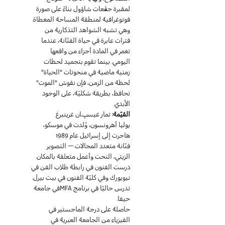
لمقبرة جڨعات شاؤول بناءً على صورة 
فوتوغرافية لمنطقة المساحة المغطاة. 
وهي تشبه الشواهد التذكارية من 
فترات عابرة في حياة الفنّانة، عندما 
تغمر في المادة أجزاء من واقعها 
اليومي. بينما تقوم بتجميد لحظات 
زمنية ماضية في منحوتات "الحياة" 
لحظة من الزمن، فإن نقوش "الموت" 
تحافظ، بطريقة شكليّة، على الوجود 
الأبدي.
القيّمة: 
تمار غيسݒان غرينبرغ
يوليا أهرونسون، وُلدت في موسكو، 
هاجرت إلى إسرائيل عام 1989
فنّانة متعدد المجالات – التصوير 
الزيتي، النحت وأعمل متعلقة بالمكان.
درست الفنون في رابطة طلاب الفن في 
نيويورك وفي كليّة الفنون في بيت بيرل. 
تدرس حاليًا في برنامج MFAفي جامعة 
حيفا.
حاصلة على درجة الماجستير في 
الفيزياء من الجامعة العبرية في 