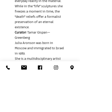
everyday reality in the material. 
While in the “life” sculptures she 
freezes a moment in time, the 
“death” reliefs offer a formalist 
preservation of an eternal 
existence.
Curator:
 Tamar Gispan–
Greenberg
Julia Aronson was born in 
Moscow and immigrated to Israel 
in 1989.
She is a multidisciplinary artist 
who works with painting, 
sculpture, and site-specific works.
Aronson was an artist with 
“Studio of Her Own” and currently 
works in the Artists’ Studios – 
Teddy. She studied art at the Art 
Students League of NY in New 
York and HaMidrasha School of 
Art in Beit Berl College, and is 
currently a student in the MFA 